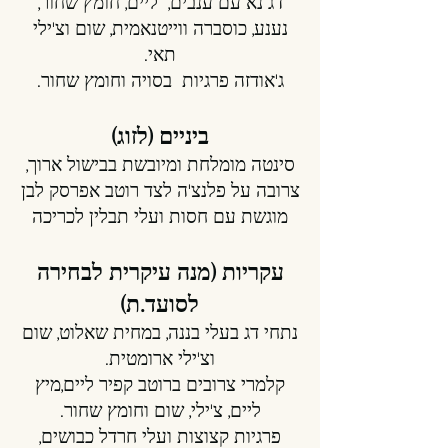
דג נא עם ענבים, ליים, חומץ שחור,
נענע, כוסברה ווייטנאמית, שום וצ'ילי
תאי.
ג'אודזה פרגיות בסויה וחומץ שחור.
ביניים (לזוג)
סינטה מומלחת ומיובשת בבישול ארוך,
צרובה על פלנצ'ה לצד רוטב אפרסק לבן
מוגשת עם חסות ועלי תבלין לכריכה
עקריות (מנה עיקרית לבחירה
לסועד.ת)
נתחי דג בעלי בננה, במחית שאלוט, שום
וצ'ילי ארומטית.
קלמרי צרובים ברוטב קפיר ליים,מיץ
ליים, צ'ילי, שום וחומץ שחור.
פרגיות קצוצות ועלי חרדל כבושים,