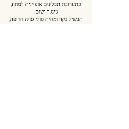
בתערובת תבלינים אופיינית למחוז,
ג'ינג'ר ושום.
תבשיל בקר ומחית פולי סויה חריפה,
תבלינים חמים בציר בקר עמוק עם
תפוחי אדמה צעירים, כוסברה ובצל
ירוק.
תוספות למרכז שולחן
נבטים ובצלים בוואק | אורז לבן
מון קייק ליג'יאנג
מאפה מדופדף במילוי תמרים וריבת
וורדים עם עם קרם חלב שקדים
הזמנת מקום