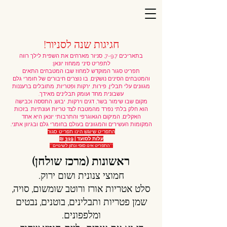
חגיגות שנה לסניור!
בתאריכים 7-9.7, סניור מארחים את השפית לילך רווה
לתפריט סיני ממחוז יונאן:
תפריט סגור המוקדש למחוז שבו המטבחים התאים
והמטבחים הסינים נושקים, בו נוצרים חיבורים של חומרי גלם
מגוונים עלי תבלין, פירות, ירקות ופטריות, מתובלים ברעננות
עשבונית מחד ועומק תבלינים מאידך.
מקום שבו שימור בשר, דגים וירקות, יבוש, התססה וכבישה
הוא חלק בלתי נפרד מהמטבח לצד טריות ועונתיות. בזכות
האקלים, המיקום הגאוגרפי והתרבותי יונאן היא אחד
המקומות העשירים והמגוונים בעולם בחומרי גלם ובגיוון אתני.
התפריט שיוגש הינו תפריט סגור
עלות לסועד | 319 ₪
**התפריט אינו סופי ונתון לשינויים**
ראשונות (מרכז שולחן)
חמוצי צנונית ושום ירוק.
סלט אטריות אורז ורוטב שומשום, סויה,
שמן פטריות ותבלינים, בוטנים, נבטים
ומלפפונים.